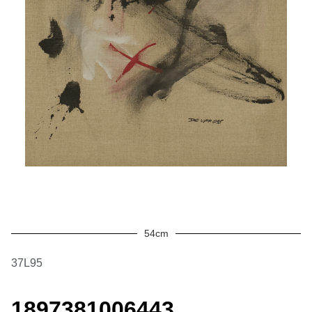
54cm
37L95
1897381006443