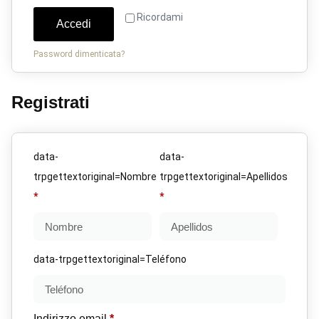
Ricordami
Accedi
Password dimenticata?
Registrati
data-
data-
trpgettextoriginal=Nombre
trpgettextoriginal=Apellidos
*
*
data-trpgettextoriginal=Teléfono
Indirizzo email
*