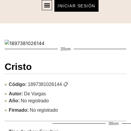
INICIAR SESIÓN
20cm
Cristo
Código:
1897381026144
📋
Autor:
De Vargas
Año:
No registrado
Firmado:
No registrado
30cm