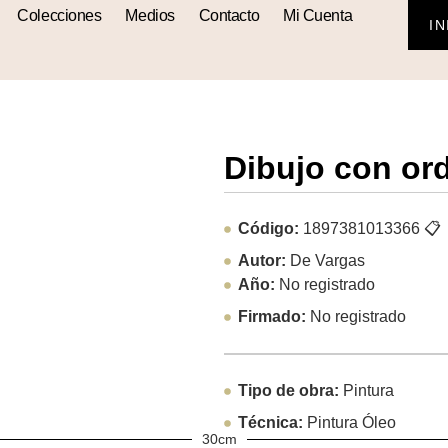
Colecciones
Medios
Contacto
Mi Cuenta
IN
Dibujo con or
Código:
1897381013366
📋
Autor:
De Vargas
Año:
No registrado
Firmado:
No registrado
Tipo de obra:
Pintura
Técnica:
Pintura Óleo
30cm