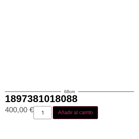
68cm
1897381018088
400,00
€
Añadir al carrito